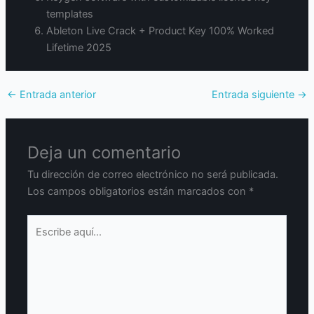
templates
Ableton Live Crack + Product Key 100% Worked
Lifetime 2025
←
Entrada anterior
Entrada siguiente
→
Deja un comentario
Tu dirección de correo electrónico no será publicada.
Los campos obligatorios están marcados con
*
Escribe
aquí...