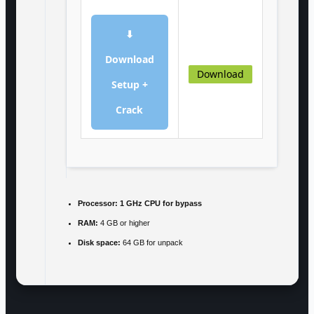
⬇
Download
Download
Setup +
Crack
Processor:
1 GHz CPU for bypass
RAM:
4 GB or higher
Disk space:
64 GB for unpack