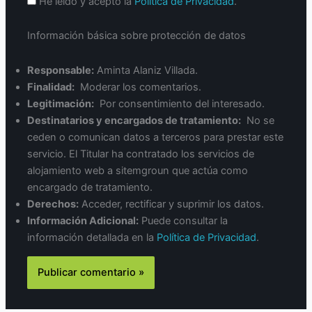
He leído y acepto la
Política de Privacidad
.
Información básica sobre protección de datos
Responsable:
Aminta Alaniz Villada.
Finalidad:
Moderar los comentarios.
Legitimación:
Por consentimiento del interesado.
Destinatarios y encargados de tratamiento:
No se
ceden o comunican datos a terceros para prestar este
servicio. El Titular ha contratado los servicios de
alojamiento web a sitemgroun que actúa como
encargado de tratamiento.
Derechos:
Acceder, rectificar y suprimir los datos.
Información Adicional:
Puede consultar la
información detallada en la
Política de Privacidad
.