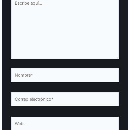
aquí...
Nombre*
Correo
electrónico*
Web