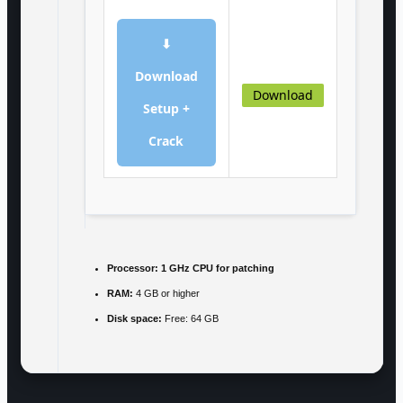
⬇
Download
Download
Setup +
Crack
Processor:
1 GHz CPU for patching
RAM:
4 GB or higher
Disk space:
Free: 64 GB