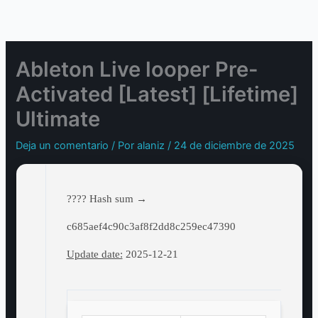
Ir
al
contenido
Ableton Live looper Pre-
Activated [Latest] [Lifetime]
Ultimate
Deja un comentario
/ Por
alaniz
/
24 de diciembre de 2025
???? Hash sum →
c685aef4c90c3af8f2dd8c259ec47390
Update date:
2025-12-21