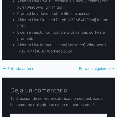
Ableton Live Live 12 Portable + Crack [Lifetime] x86-
x64 [Windows] Unlimited
Product key download for lifetime access
Ableton Live Cracked Patch (x32x64) [Final] Instant
FREE
License injector compatible with various software
products
Ableton Live looper License[Activated] Windows 11
(x32x64) [100% Worked] 2024
←
Entrada anterior
Entrada siguiente
→
Deja un comentario
Tu dirección de correo electrónico no será publicada.
Los campos obligatorios están marcados con
*
Escribe