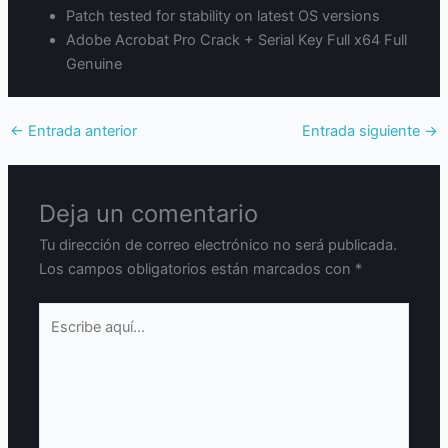
Patch tested for stability on latest OS versions
Adobe Acrobat Pro Crack + Serial Key Full x64 Full
Genuine
←
Entrada anterior
Entrada siguiente
→
Deja un comentario
Tu dirección de correo electrónico no será publicada.
Los campos obligatorios están marcados con
*
Escribe
aquí...