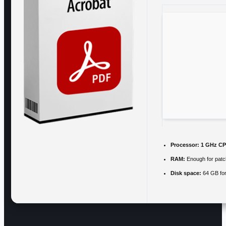
Processor:
1 GHz CP
RAM:
Enough for patc
Disk space:
64 GB for