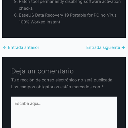
Patch tool permanently disabling software activation
checks
EaseUS Data Recovery 19 Portable for PC no Virus
100% Worked Instant
←
Entrada anterior
Entrada siguiente
→
Deja un comentario
Tu dirección de correo electrónico no será publicada.
Los campos obligatorios están marcados con
*
Escribe
aquí...