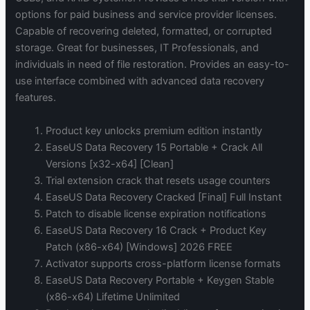
options for paid business and service provider licenses.
Capable of recovering deleted, formatted, or corrupted
storage. Great for businesses, IT Professionals, and
individuals in need of file restoration. Provides an easy-to-
use interface combined with advanced data recovery
features.
Product key unlocks premium edition instantly
EaseUS Data Recovery 15 Portable + Crack All
Versions [x32-x64] [Clean]
Trial extension crack that resets usage counters
EaseUS Data Recovery Cracked [Final] Full Instant
Patch to disable license expiration notifications
EaseUS Data Recovery 16 Crack + Product Key
Patch (x86-x64) [Windows] 2026 FREE
Activator supports cross-platform license formats
EaseUS Data Recovery Portable + Keygen Stable
(x86-x64) Lifetime Unlimited