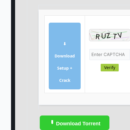
⬇
Download
Verify
Setup +
Crack
Download Torrent