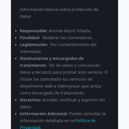
Información básica sobre protección de
datos
Responsable:
Aminta Alaniz Villada.
Finalidad:
Moderar los comentarios.
Legitimación:
Por consentimiento del
interesado.
Destinatarios y encargados de
tratamiento:
No se ceden o comunican
datos a terceros para prestar este servicio. El
Titular ha contratado los servicios de
alojamiento web a sitemgroun que actúa
como encargado de tratamiento.
Derechos:
Acceder, rectificar y suprimir los
datos.
Información Adicional:
Puede consultar la
información detallada en la
Política de
Privacidad
.