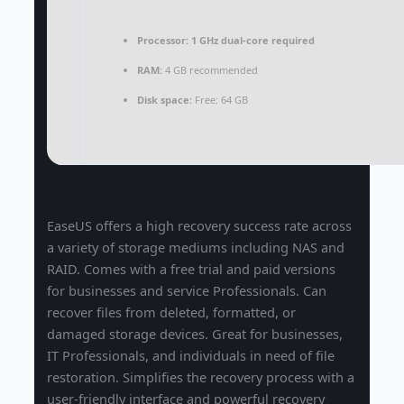
Processor:
1 GHz dual-core required
RAM:
4 GB recommended
Disk space:
Free: 64 GB
EaseUS offers a high recovery success rate across
a variety of storage mediums including NAS and
RAID. Comes with a free trial and paid versions
for businesses and service Professionals. Can
recover files from deleted, formatted, or
damaged storage devices. Great for businesses,
IT Professionals, and individuals in need of file
restoration. Simplifies the recovery process with a
user-friendly interface and powerful recovery