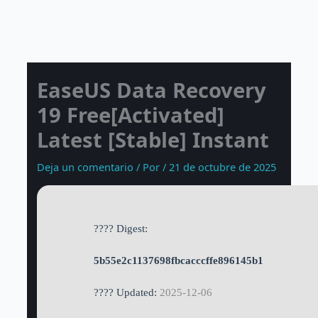
Ir
al
contenido
EaseUS Data Recovery
19 Free[Activated]
Latest [Stable] Instant
Deja un comentario
/ Por
/
21 de octubre de 2025
???? Digest:
5b55e2c1137698fbcacccffe896145b1
???? Updated:
2025-12-06