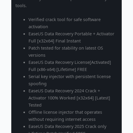
tools.
Verified crack tool for safe software
activation
EaseUS Data Recovery Portable + Activator
Full [x32x64] Final Instant
Patch tested for stability on latest OS
versions
EaseUS Data Recovery License[Activated]
Full (x86-x64) [Lifetime] FREE
Serial key injector with persistent license
spoofing
EaseUS Data Recovery 2024 Crack +
Activator 100% Worked [x32x64] [Latest]
Tested
Offline license injector that operates
without requiring internet access
EaseUS Data Recovery 2025 Crack only