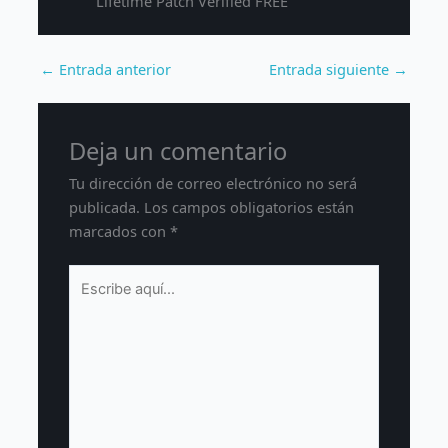
Lifetime Patch Verified FREE
←
Entrada anterior
Entrada siguiente
→
Deja un comentario
Tu dirección de correo electrónico no será
publicada.
Los campos obligatorios están
marcados con
*
Escribe
aquí...