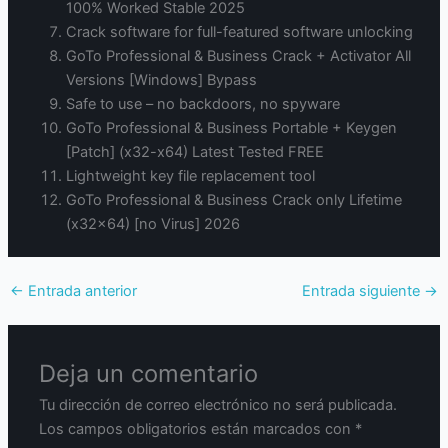
100% Worked Stable 2025
Crack software for full-featured software unlocking
GoTo Professional & Business Crack + Activator All
Versions [Windows] Bypass
Safe to use – no backdoors, no spyware
GoTo Professional & Business Portable + Keygen
[Patch] (x32-x64) Latest Tested FREE
Lightweight key file replacement tool
GoTo Professional & Business Crack only Lifetime
(x32x64) [no Virus] 2026
←
Entrada anterior
Entrada siguiente
→
Deja un comentario
Tu dirección de correo electrónico no será publicada.
Los campos obligatorios están marcados con
*