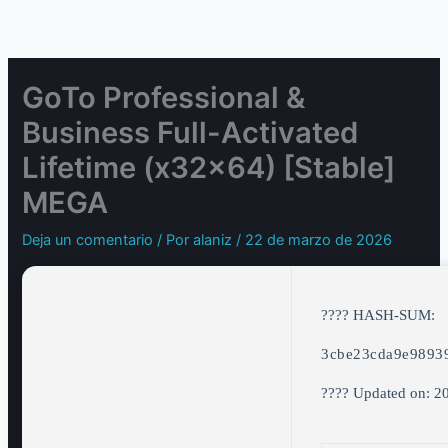
Ir
al
contenido
GoTo Professional &
Business Full-Activated
Lifetime (x32x64) [Stable]
MEGA
Deja un comentario
/ Por
alaniz
/
22 de marzo de 2026
???? HASH-SUM:
3cbe23cda9e9893
???? Updated on: 2