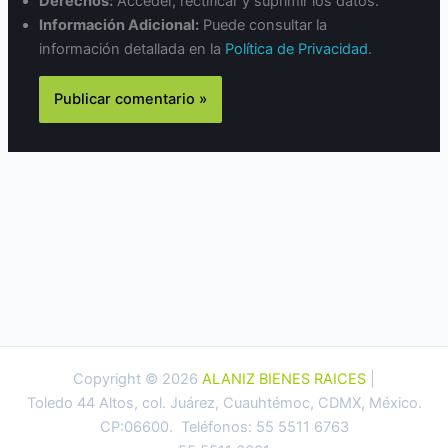
Derechos:
Acceder, rectificar y suprimir los datos.
Información Adicional:
Puede consultar la
información detallada en la
Política de Privacidad
.
Copyright © 2026
ALANIZ BIENES RAICES
|
Toledo 44 Altos, col. Juárez, Cuauhtémoc, CDMX, México.
CP:06600. Teléfonos: 55 5511 6763