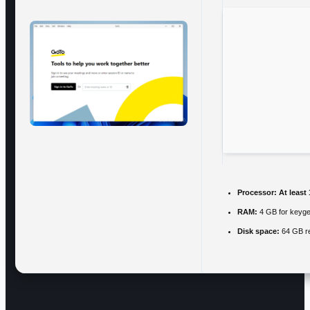
Processor:
At least
RAM:
4 GB for keyg
Disk space:
64 GB r