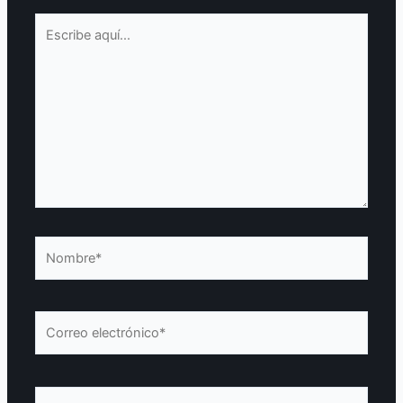
Escribe
aquí...
Nombre*
Correo
electrónico*
Web