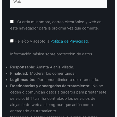
Guarda mi nombre, correo electrónico y web en
este navegador para la próxima vez que comente.
He leído y acepto la
Política de Privacidad
.
Información básica sobre protección de datos
Responsable:
Aminta Alaniz Villada.
Finalidad:
Moderar los comentarios.
Legitimación:
Por consentimiento del interesado.
Destinatarios y encargados de tratamiento:
No se
ceden o comunican datos a terceros para prestar este
servicio. El Titular ha contratado los servicios de
alojamiento web a sitemgroun que actúa como
encargado de tratamiento.