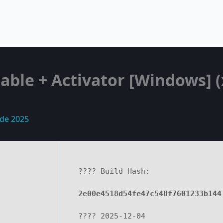
le + Activator [Windows] (x
 de 2025
???? Build Hash:
2e00e4518d54fe47c548f7601233b144
???? 2025-12-04