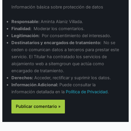
Información básica sobre protección de datos
Responsable:
Aminta Alaniz Villada.
Finalidad:
Moderar los comentarios.
Legitimación:
Por consentimiento del interesado.
Destinatarios y encargados de tratamiento:
No se
ceden o comunican datos a terceros para prestar este
servicio. El Titular ha contratado los servicios de
alojamiento web a sitemgroun que actúa como
encargado de tratamiento.
Derechos:
Acceder, rectificar y suprimir los datos.
Información Adicional:
Puede consultar la
información detallada en la
Política de Privacidad
.