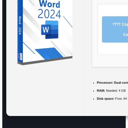
???? Co
C
Processor:
Dual-core
RAM:
Needed: 4 GB
Disk space:
Free: 64