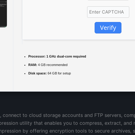
Verify
Processor:
1 GHz dual-core required
RAM:
4 GB recommended
Disk space:
64 GB for setup
, connect to cloud storage accounts and FTP servers, comp
pression utility that enables you to compress, extract, and 
pression by offering encryption tools to secure archives, s