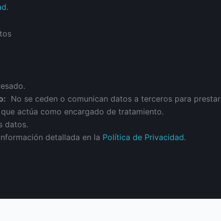
ad
.
tos
resado.
o:
No se ceden o comunican datos a terceros para prestar es
n que actúa como encargado de tratamiento.
s datos.
información detallada en la
Política de Privacidad
.