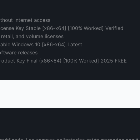
ithout internet access
icense Key Stable [x86-x64] [100% Worked] Verified
retail, and volume licenses
able Windows 10 [x86-x64] Latest
oftware releases
Product Key Final (x86x64) [100% Worked] 2025 FREE
 publicada.
Los campos obligatorios están marcados con
*