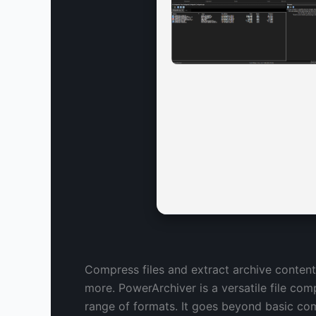
Compress files and extract archive content
more. PowerArchiver is a versatile file com
range of formats. It goes beyond basic com