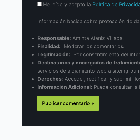
He leído y acepto la
Política de Privacid
Información básica sobre protección de da
Responsable:
Aminta Alaniz Villada.
Finalidad:
Moderar los comentarios.
Legitimación:
Por consentimiento del inte
Destinatarios y encargados de tratamient
servicios de alojamiento web a sitemgrou
Derechos:
Acceder, rectificar y suprimir lo
Información Adicional:
Puede consultar la 