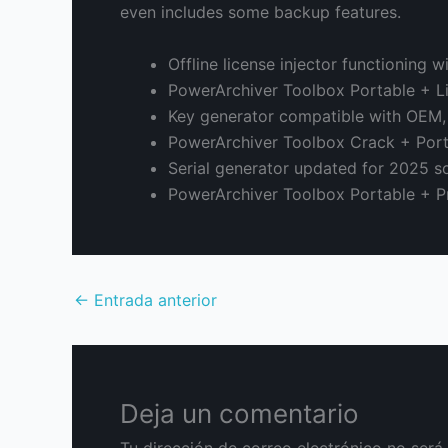
even includes some backup features.
Offline license injector functioning w
PowerArchiver Toolbox Portable + L
Key generator compatible with OEM, 
PowerArchiver Toolbox Crack + Port
Serial generator updated for 2025 s
PowerArchiver Toolbox Portable + 
←
Entrada anterior
Deja un comentario
Tu dirección de correo electrónico no será