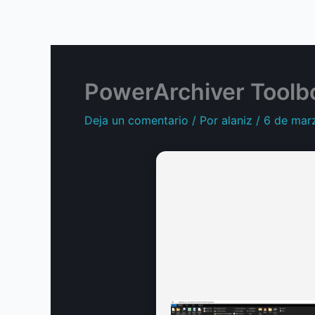
Ir
al
contenido
PowerArchiver Toolbo
Deja un comentario
/ Por
alaniz
/
6 de mar