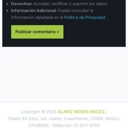
Derechos:
Acceder, rectificar y suprimir los datos.
Información Adicional:
Puede consultar la
información detallada en la
Política de Privacidad
.
Copyright © 2026
ALANIZ BIENES RAICES
|
Toledo 44 Altos, col. Juárez, Cuauhtémoc, CDMX, México.
CP:06600. Teléfonos: 55 5511 6763