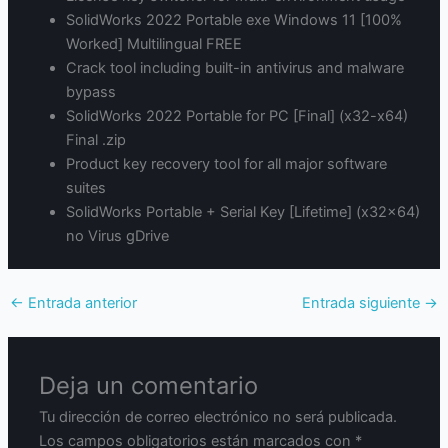
SolidWorks 2022 Portable exe Windows 11 [100%
Worked] Multilingual FREE
Crack tool including built-in antivirus and malware
bypass
SolidWorks 2022 Portable for PC [Final] (x32-x64)
Final .zip
Product key recovery tool for all major software
suites
SolidWorks Portable + Serial Key [Lifetime] (x32x64)
no Virus gDrive
←
Entrada anterior
Entrada siguiente
→
Deja un comentario
Tu dirección de correo electrónico no será publicada.
Los campos obligatorios están marcados con
*