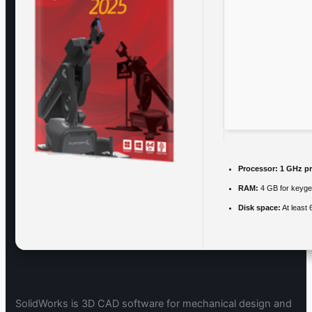
Processor:
1 GHz pr
RAM:
4 GB for keyg
Disk space:
At least
SolidWorks is 3D CAD software for mechanical design and