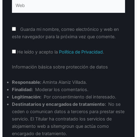
Web
Guarda mi nombre, correo electrónico y web en
este navegador para la próxima vez que comente.
He leído y acepto la
Política de Privacidad
.
Información básica sobre protección de datos
Responsable:
Aminta Alaniz Villada.
Finalidad:
Moderar los comentarios.
Legitimación:
Por consentimiento del interesado.
Destinatarios y encargados de tratamiento:
No se
ceden o comunican datos a terceros para prestar este
servicio. El Titular ha contratado los servicios de
alojamiento web a sitemgroun que actúa como
encargado de tratamiento.