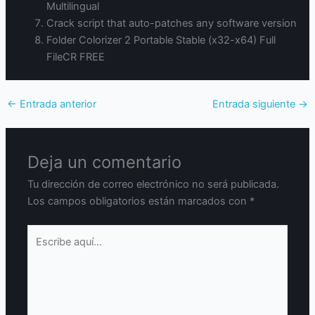
Multilingual
Crack script that auto-patches any software version
Folder Colorizer 2 Portable Stable (x32-x64) Full
FileCR FREE
←
Entrada anterior
Entrada siguiente
→
Deja un comentario
Tu dirección de correo electrónico no será publicada.
Los campos obligatorios están marcados con
*
Escribe
aquí...