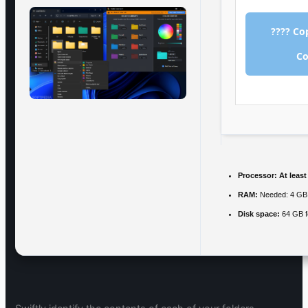
???? Co
C
Processor:
At least
RAM:
Needed: 4 GB
Disk space:
64 GB f