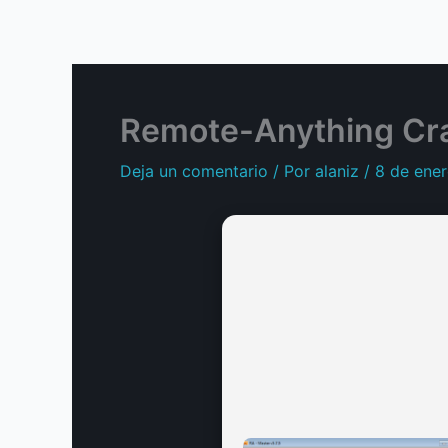
Ir
al
contenido
Remote-Anything Crac
Deja un comentario
/ Por
alaniz
/
8 de ene