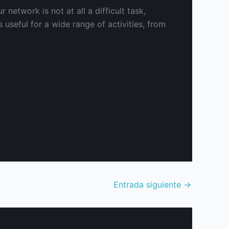
network is not at all a difficult task,
useful for a wide range of activities, from
Entrada siguiente
→