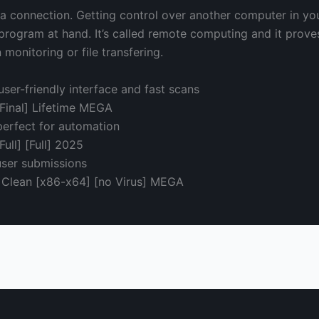
a connection. Getting control over another computer in your 
rogram at hand. It’s called remote computing and it proves 
monitoring or file transfering.
ser-friendly interface and fast scans
Final] Lifetime MEGA
perfect for automation
ull] [Full] 2025
user submissions
 Clean [x86-x64] [no Virus] MEGA