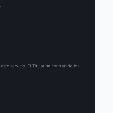
.
te servicio. El Titular ha contratado los