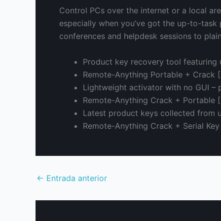
Control PCs over the internet or a local are
especially when you’ve got the up-to-task p
conferences and helpdesk sessions to plain 
Product key recovery tool featuring u
Remote-Anything Portable + Crack [
Lightweight activator with no GUI – 
Remote-Anything Crack + Portable [F
Latest product keys collected from 
Remote-Anything Crack + Serial Key
←
Entrada anterior