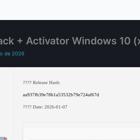
k + Activator Windows 10 (x
ro de 2026
???? Release Hash:
aa937fb39e78b1a53532b79e724af67d
???? Date:
2026-01-07