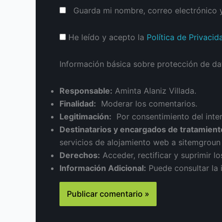
Guarda mi nombre, correo electrónico 
He leído y acepto la
Política de Privacid
Información básica sobre protección de da
Responsable:
Aminta Alaniz Villada.
Finalidad:
Moderar los comentarios.
Legitimación:
Por consentimiento del inte
Destinatarios y encargados de tratamient
servicios de alojamiento web a sitemgrou
Derechos:
Acceder, rectificar y suprimir lo
Información Adicional:
Puede consultar la 